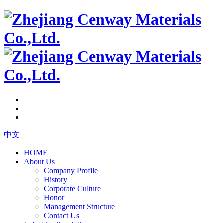
中文
HOME
About Us
Company Profile
History
Corporate Culture
Honor
Management Structure
Contact Us