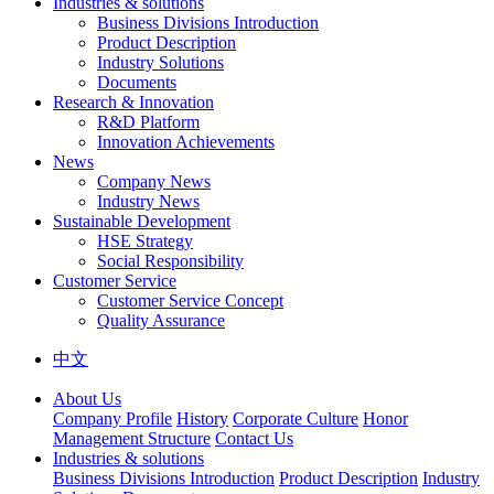
Industries & solutions
Business Divisions Introduction
Product Description
Industry Solutions
Documents
Research & Innovation
R&D Platform
Innovation Achievements
News
Company News
Industry News
Sustainable Development
HSE Strategy
Social Responsibility
Customer Service
Customer Service Concept
Quality Assurance
中文
About Us
Company Profile
History
Corporate Culture
Honor
Management Structure
Contact Us
Industries & solutions
Business Divisions Introduction
Product Description
Industry