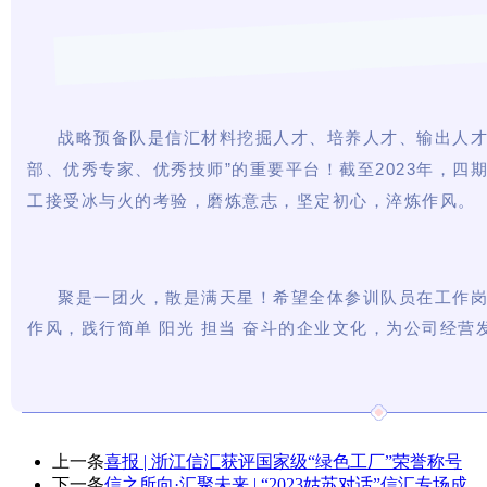
战略预备队是信汇材料挖掘人才、培养人才、输出人
部、优秀专家、优秀技师”的重要平台！截至2023年，四期
工接受冰与火的考验，磨炼意志，坚定初心，淬炼作风。
聚是一团火，散是满天星！希望全体参训队员在工作
作风，践行简单 阳光 担当 奋斗的企业文化，为公司经营
上一条
喜报 | 浙江信汇获评国家级“绿色工厂”荣誉称号
下一条
信之所向·汇聚未来 | “2023姑苏对话”信汇专场成