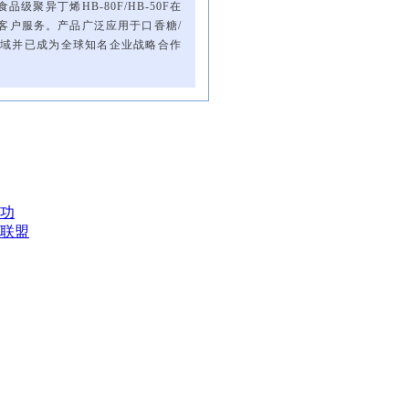
品级聚异丁烯HB-80F/HB-50F在
客户服务。产品广泛应用于口香糖/
域并已成为全球知名企业战略合作
成功
弊联盟