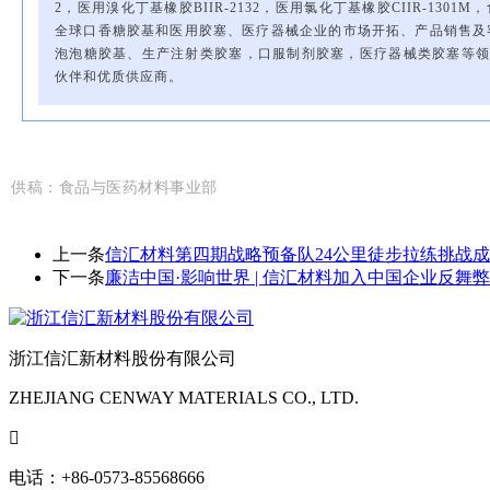
2，医用溴化丁基橡胶BIIR-2132，医用氯化丁基橡胶CIIR-1301M，食
全球口香糖胶基和医用胶塞、医疗器械企业的市场开拓、产品销售及
泡泡糖胶基、生产注射类胶塞，口服制剂胶塞，医疗器械类胶塞等领
伙伴和优质供应商。
供稿：食品与医药材料事业部
上一条
信汇材料第四期战略预备队24公里徒步拉练挑战
下一条
廉洁中国·影响世界 | 信汇材料加入中国企业反舞
浙江信汇新材料股份有限公司
ZHEJIANG CENWAY MATERIALS CO., LTD.

电话：+86-0573-85568666