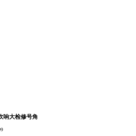
会吹响大检修号角
99