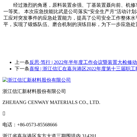
经过激烈的角逐，原料装置余强、丁基装置聂向前、机修
一等奖。 本次应急技能比武是公司落实“安全生产月”活动计
工应对突发事件的应急处置能力，提高了公司安全工作整体水
平，实现了锻炼队伍、磨合机制的演练目标，为下一步应急处
上一条
反思·笃行 | 2022年半年度工作会议暨装置大检
下一条
喜报 | 浙江信汇在嘉兴港区2022年度第十三届
浙江信汇新材料股份有限公司
ZHEJIANG CENWAY MATERIALS CO., LTD.

电话：+86-0573-85568666
浙江省嘉兴港区东方大道三期围堤内 314201