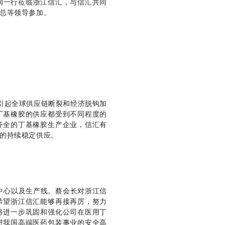
珣一行莅临浙江信汇，与信汇共同
总等领导参加。
引起全球供应链断裂和经济脱钩加
丁基橡胶的供应都受到不同程度的
齐全的丁基橡胶生产企业，信汇有
的持续稳定供应。
中心以及生产线。蔡会长对浙江信
希望浙江信汇能够再接再厉，努力
将进一步巩固和强化公司在医用丁
进我国高端医药包装事业的安全高