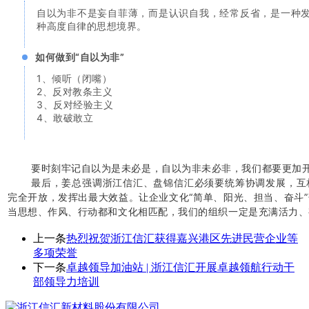
自以为非不是妄自菲薄，而是认识自我，经常反省，是一种
种高度自律的思想境界。
如何做到“自以为非”
1、倾听（闭嘴）
2、反对教条主义
3、反对经验主义
4、敢破敢立
要时刻牢记自以为是未必是，自以为非未必非，我们都要更加
最后，姜总强调浙江信汇、盘锦信汇必须要统筹协调发展，互
完全开放，发挥出最大效益。让企业文化“简单、阳光、担当、奋斗
当思想、作风、行动都和文化相匹配，我们的组织一定是充满活力、
上一条
热烈祝贺浙江信汇获得嘉兴港区先进民营企业等
多项荣誉
下一条
卓越领导加油站 | 浙江信汇开展卓越领航行动干
部领导力培训