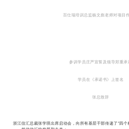
百仕瑞培训总监杨文彪老师对项目
参训学员庄严宣誓及领导郑重承
学员在《承诺书
》
上签名
张总致辞
浙江信汇总裁张学琪出席启动会，向所有基层干部传递了“四个