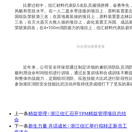
比赛过程中，信汇材料代表队5名队员顽强拼搏，奋勇争先
风貌和竞技水平。在一人二盘水带连接的项目上，原料装置姜
国组队荣获第三名；在原地着装操的项目上，原料装置姜志林
三名；在灭火器灭火救人操的项目上，卤化装置王兴国、成品
荣获第四名；在4*100m消防接力的项目上，信汇材料代表队获
向右滑动查看更多
近年来，公司安全环保部通过制定详细的兼职消防队员消
极利用业余时间组织进行训练，通过反复训练和合成训练不断
和整体作战能力，定期组织消防、应急技能大比武进行阶段性
参加港区消防安全技能比武活动并取得优异成绩打下了坚实的基
上一条
精益管理 | 浙江信汇召开TPM精益管理项目总结
会
下一条
新生力量 共话成长 | 浙江信汇举行拟转正新员工