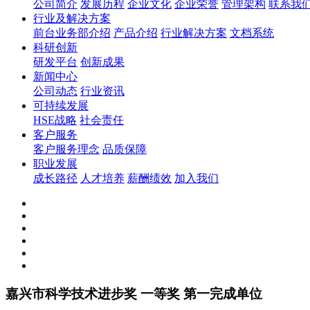
公司简介
发展历程
企业文化
企业荣誉
管理架构
联系我
行业及解决方案
前台业务部介绍
产品介绍
行业解决方案
文档系统
科研创新
研发平台
创新成果
新闻中心
公司动态
行业资讯
可持续发展
HSE战略
社会责任
客户服务
客户服务理念
品质保障
职业发展
成长路径
人才培养
薪酬绩效
加入我们
嘉兴市科学技术进步奖 一等奖 第一完成单位