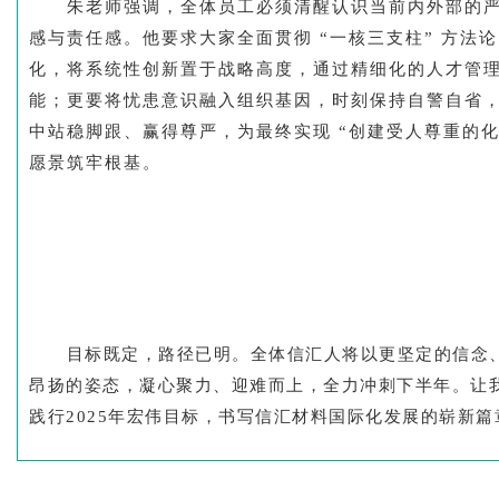
朱老师强调，全体员工必须清醒认识当前内外部的
感与责任感。他要求大家全面贯彻 “一核三支柱” 方法
化，将系统性创新置于战略高度，通过精细化的人才管
能；更要将忧患意识融入组织基因，时刻保持自警自省
中站稳脚跟、赢得尊严，为最终实现 “创建受人尊重的化
愿景筑牢根基。
目标既定，路径已明。全体信汇人将以更坚定的信念
昂扬的姿态，凝心聚力、迎难而上，全力冲刺下半年。让
践行2025年宏伟目标，书写信汇材料国际化发展的崭新篇