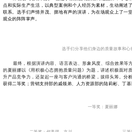
点和实际生产生活，以典型案例和个人经历为素材，生动阐述
联系。选手们声情并茂、掷地有声的演讲，为在场观众上了一
观众的阵阵掌声。
选手们分享他们身边的质量故事和心
最终，根据演讲内容、语言表达、形象风度、综合效果等
的夏丽娜以《用积极心态拥抱质量问题》为题，讲述积极面对
升产品竞争力，还架起一座与客户沟通的桥梁，拔得头筹。
分
获得二等奖；
营销支持部的戚领弟、
人力资源部的陆莉彬、丁基
一等奖：
夏丽娜
二等奖：何美琪、文川
三等