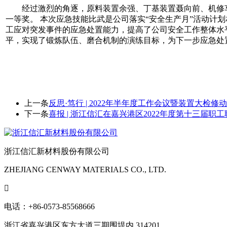
经过激烈的角逐，原料装置余强、丁基装置聂向前、机修
一等奖。 本次应急技能比武是公司落实“安全生产月”活动计
工应对突发事件的应急处置能力，提高了公司安全工作整体水
平，实现了锻炼队伍、磨合机制的演练目标，为下一步应急处
上一条
反思·笃行 | 2022年半年度工作会议暨装置大检
下一条
喜报 | 浙江信汇在嘉兴港区2022年度第十三届
浙江信汇新材料股份有限公司
ZHEJIANG CENWAY MATERIALS CO., LTD.

电话：+86-0573-85568666
浙江省嘉兴港区东方大道三期围堤内 314201